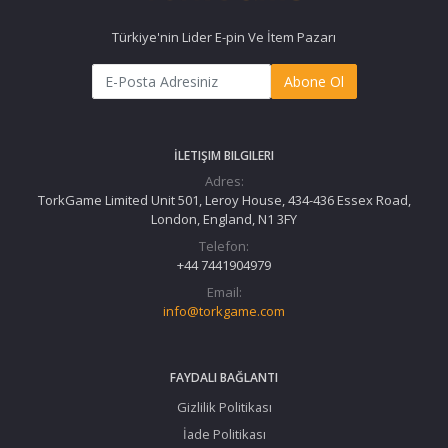
Türkiye'nin Lider E-pin Ve İtem Pazarı
Abone Ol
İLETIŞIM BILGILERI
Adres:
TorkGame Limited Unit 501, Leroy House, 434-436 Essex Road,
London, England, N1 3FY
Telefon:
+44 7441904979
Email:
info@torkgame.com
FAYDALI BAĞLANTI
Gizlilik Politikası
İade Politikası