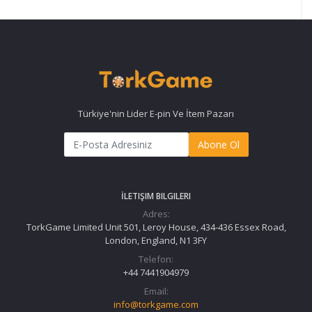
Türkiye'nin Lider E-pin Ve İtem Pazarı
Abone Ol
İLETIŞIM BILGILERI
Adres:
TorkGame Limited Unit 501, Leroy House, 434-436 Essex Road,
London, England, N1 3FY
Telefon:
+44 7441904979
Email:
info@torkgame.com