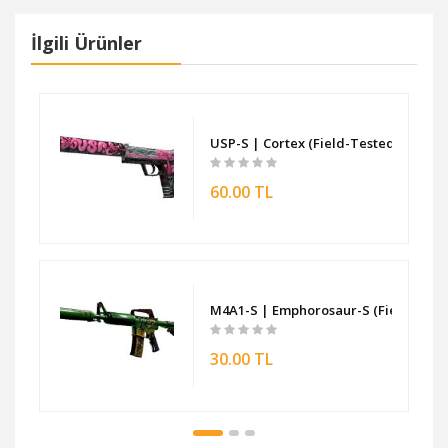
İlgili Ürünler
-Tested)
USP-S | Cortex (Field-Tested)
60.00 TL
d)
M4A1-S | Emphorosaur-S (Field-Test
30.00 TL