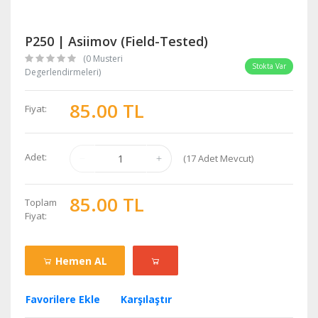
P250 | Asiimov (Field-Tested)
(0 Musteri
Stokta Var
Degerlendirmeleri)
85.00 TL
Fiyat:
Adet:
(
17
Adet Mevcut)
85.00 TL
Toplam
Fiyat:
Hemen AL
Favorilere Ekle
Karşılaştır