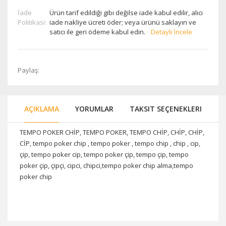
İade
Ürün tarif edildiği gibi değilse iade kabul edilir, alıcı
Politikasi:
iade nakliye ücreti öder; veya ürünü saklayın ve
satıcı ile geri ödeme kabul edin.
Detaylı İncele
Paylaş:
AÇIKLAMA
YORUMLAR
TAKSIT SEÇENEKLERI
TEMPO POKER CHİP, TEMPO POKER, TEMPO CHİP, CHİP, CHİP,
CİP, tempo poker chip , tempo poker , tempo chip , chip , cip,
çip, tempo poker cip, tempo poker çip, tempo çip, tempo
poker çip, çipçi, cipci, chipci,tempo poker chip alma,tempo
poker chip