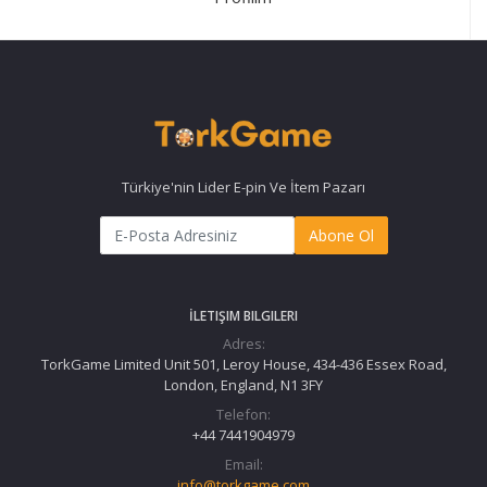
Türkiye'nin Lider E-pin Ve İtem Pazarı
Abone Ol
İLETIŞIM BILGILERI
Adres:
TorkGame Limited Unit 501, Leroy House, 434-436 Essex Road,
London, England, N1 3FY
Telefon:
+44 7441904979
Email:
info@torkgame.com