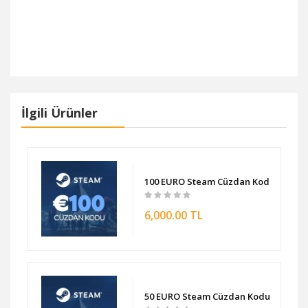
poker chip alma,tempo poker chip
İlgili Ürünler
du
100 EURO Steam Cüzdan Kodu
6,000.00 TL
50 EURO Steam Cüzdan Kodu