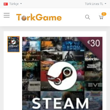
Türkçe
Türk Lirası TL
0