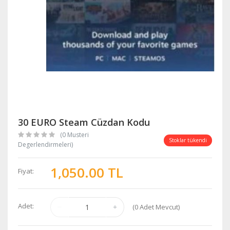
30 EURO Steam Cüzdan Kodu
(0 Musteri
Stoklar tükendi
Degerlendirmeleri)
1,050.00 TL
Fiyat:
Adet:
(
0
Adet Mevcut)