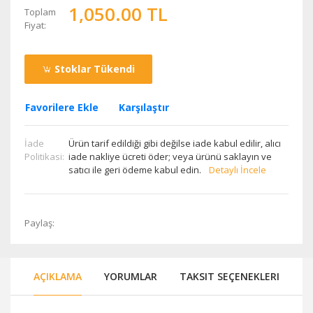
1,050.00 TL
Toplam
Fiyat:
Stoklar Tükendi
Favorilere Ekle
Karşılaştır
İade
Ürün tarif edildiği gibi değilse iade kabul edilir, alıcı
Politikasi:
iade nakliye ücreti öder; veya ürünü saklayın ve
satıcı ile geri ödeme kabul edin.
Detaylı İncele
Paylaş:
AÇIKLAMA
YORUMLAR
TAKSIT SEÇENEKLERI