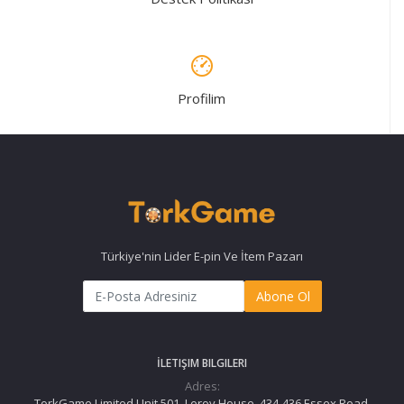
Profilim
Türkiye'nin Lider E-pin Ve İtem Pazarı
Abone Ol
İLETIŞIM BILGILERI
Adres:
TorkGame Limited Unit 501, Leroy House, 434-436 Essex Road,