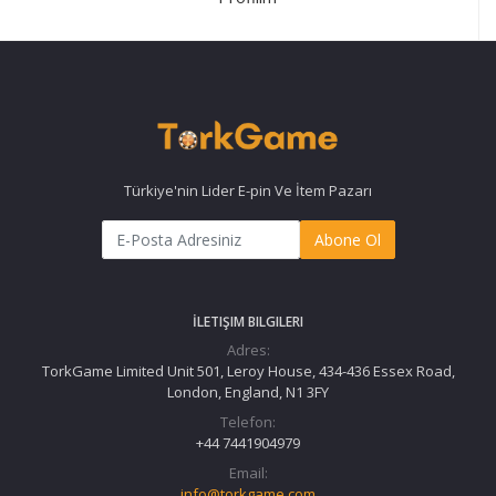
Türkiye'nin Lider E-pin Ve İtem Pazarı
Abone Ol
İLETIŞIM BILGILERI
Adres:
TorkGame Limited Unit 501, Leroy House, 434-436 Essex Road,
London, England, N1 3FY
Telefon:
+44 7441904979
Email:
info@torkgame.com