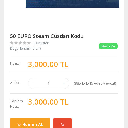
50 EURO Steam Cüzdan Kodu
(0 Musteri
Stokta Var
Degerlendirmeleri)
3,000.00 TL
Fiyat:
Adet:
(
985454546
Adet Mevcut)
3,000.00 TL
Toplam
Fiyat:
Hemen AL