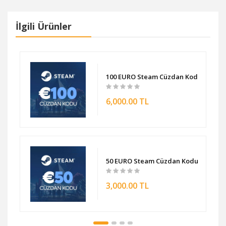
İlgili Ürünler
du
100 EURO Steam Cüzdan Kodu
6,000.00 TL
50 EURO Steam Cüzdan Kodu
3,000.00 TL