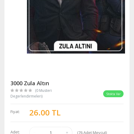
3000 Zula Altın
(0 Musteri
Stokta Var
Degerlendirmeleri)
26.00 TL
Fiyat:
Adet:
(
76
Adet Mevcut)