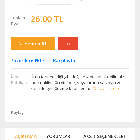
26.00 TL
Toplam
Fiyat:
Hemen AL
Favorilere Ekle
Karşılaştır
İade
Ürün tarif edildiği gibi değilse iade kabul edilir, alıcı
Politikasi:
iade nakliye ücreti öder; veya ürünü saklayın ve
satıcı ile geri ödeme kabul edin.
Detaylı İncele
Paylaş:
AÇIKLAMA
YORUMLAR
TAKSIT SEÇENEKLERI