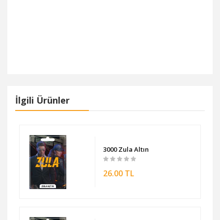
tempo chip , chip , cip, çip, tempo poker cip, tempo poker
çip, tempo çip, tempo poker çip, çipçi, cipci, chipci,tempo
poker chip alma,tempo poker chip
İlgili Ürünler
3000 Zula Altın
26.00 TL