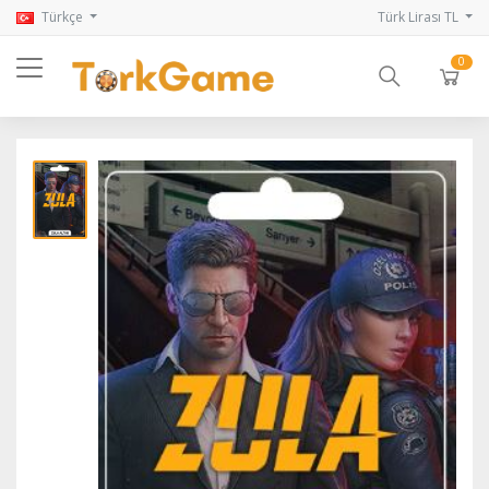
Türkçe
Türk Lirası TL
0