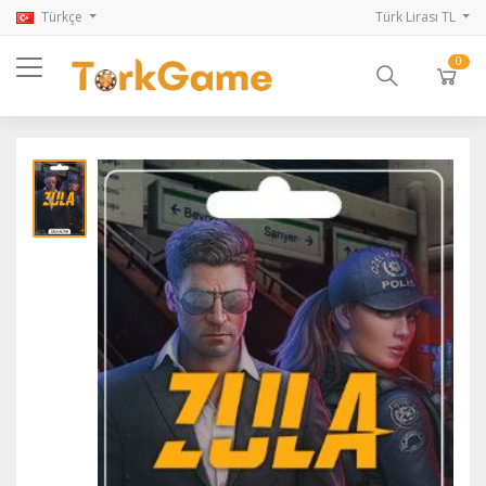
Türkçe
Türk Lirası TL
0