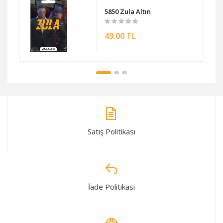
5850 Zula Altın
49.00 TL
Satış Politikası
İade Politikasi