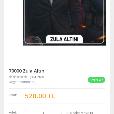
70000 Zula Altın
(0 Musteri
Stokta Var
Degerlendirmeleri)
520.00 TL
Fiyat:
Adet:
(
100
Adet Mevcut)