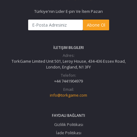
Türkiye'nin Lider E-pin Ve İtem Pazarı
Abone Ol
İLETIŞIM BILGILERI
Adres:
TorkGame Limited Unit 501, Leroy House, 434-436 Essex Road,
London, England, N1 3FY
Telefon:
+44 7441904979
Email:
info@torkgame.com
FAYDALI BAĞLANTI
Gizlilik Politikası
İade Politikası