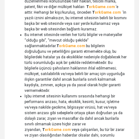
düzenlenmesi konusundaki telif hakları, tescilli marka,
patent, fikri ve diğer mülkiyet hakları
T
orkGame.com
’e
aittir. Herhangi bir kişi/kuruluş, önceden
T
orkGame.com
’in
yazılı iznini almaksızın, bu internet sitesinin belirli bir kısmını
başka bir web sitesinde veya sair yerde kullanamaz veya
başka bir web sitesinden bağlantı kuramaz.
Bu internet sitesinde verilen her türlü bilgiler ve materyaller
“olduğu gibi”, “mevcut olduğu şekilde”
sağlanmaktadırlar.
T
orkGame.com
bu bilgilerin
doğruluğunu ve yeterliliğini garanti etmemekte olup, bu
bilgilerdeki hatalar ya da eksiklikler nedeniyle doğabilecek her
türlü sorumluluğu açık bir şekilde reddetmektedir. Bu
bilgilerle üçüncü şahısların haklarının ihlal edilmemesi;
mülkiyet, satılabilirlik ve/veya belirli bir amaç için uygunluğa
ilişkin garantiler dahil ancak bunlarla sınırlı kalmamak
kaydıyla, zımnen, açıkça ya da yasal olarak hiçbir garanti
vermemektedir.
İşbu internet sitesinin kullanımı sırasında herhangi bir
performans arızası, hata, eksiklik, kesinti, kusur, işletme
ve/veya nakilde gecikme, bilgisayar virüsü, hat ve/veya
sistem arızası gibi sebeplerle ortaya çıkan doğrudan ya da
dolaylı zarar, ziyan ve masraflar da dahil ancak bunlarla
sınırlı olmamak üzere hiçbir zarar ve
ziyandan,
T
orkGame.com
veya çalışanları, bu tür bir zarar
ve ziyan olasılığından haberdar olsalar dahi, sorumlu