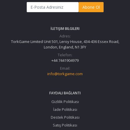
Abone Ol
İLETIŞIM BILGILERI
Adres:
TorkGame Limited Unit 501, Leroy House, 434-436 Essex Road,
London, England, N1 3FY
Telefon:
+44 7441904979
Email:
info@torkgame.com
FAYDALI BAĞLANTI
Gizlilik Politikası
İade Politikası
Destek Politikası
Satış Politikası