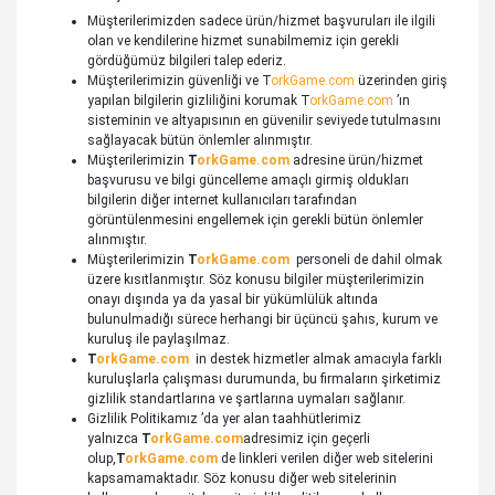
Müşterilerimizden sadece ürün/hizmet başvuruları ile ilgili
olan ve kendilerine hizmet sunabilmemiz için gerekli
gördüğümüz bilgileri talep ederiz.
Müşterilerimizin güvenliği ve
T
orkGame.com
üzerinden giriş
yapılan bilgilerin gizliliğini korumak
T
orkGame.com
’ın
sisteminin ve altyapısının en güvenilir seviyede tutulmasını
sağlayacak bütün önlemler alınmıştır.
Müşterilerimizin
T
orkGame.com
adresine ürün/hizmet
başvurusu ve bilgi güncelleme amaçlı girmiş oldukları
bilgilerin diğer internet kullanıcıları tarafından
görüntülenmesini engellemek için gerekli bütün önlemler
alınmıştır.
Müşterilerimizin
T
orkGame.com
personeli de dahil olmak
üzere kısıtlanmıştır. Söz konusu bilgiler müşterilerimizin
onayı dışında ya da yasal bir yükümlülük altında
bulunulmadığı sürece herhangi bir üçüncü şahıs, kurum ve
kuruluş ile paylaşılmaz.
T
orkGame.com
in destek hizmetler almak amacıyla farklı
kuruluşlarla çalışması durumunda, bu firmaların şirketimiz
gizlilik standartlarına ve şartlarına uymaları sağlanır.
Gizlilik Politikamız ’da yer alan taahhütlerimiz
yalnızca
T
orkGame.com
adresimiz için geçerli
olup,
T
orkGame.com
de linkleri verilen diğer web sitelerini
kapsamamaktadır. Söz konusu diğer web sitelerinin