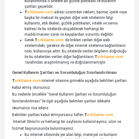
kullanımında o sitelere ait gizlilik politikası ve kullanım
şartları geçerlidir.
T
orkGame.com
adresi üzerinden reklam, banner, içerik veya
başka bir maksat ile geçilen diğer web sitelerinin bilgi
kullanımı, etik ilkeleri, gizlilik politikaları, nitelik ve servis
kalitesi ile bu sitelerde oluşabilecek herhangi bir
maddi/manevi zarar ve kayıplardan sorumlu değildir.
Gerek
T
orkGame.com
de linkleri verilen diğer web
sitelerindeki, gerekse de diğer internet sitelerine bağlantıların
riski, kullanıcıya aittir. Bu sitelerde verilen bilgilerin doğruluğu
ile bu sitelerden verilen diğer bağlantıların
T
orkGame.com
tarafından araştırılmamış ve doğrulanmamıştır.
Genel Kullanım Şartları ve Sorumluluğun Sınırlandırılması
T
orkGame.com
internet sitesine girmekle aşağıda belirtilen şartları
kabul etmiş olursunuz.
Bu nedenle öncelikle “Genel Kullanım Şartları ve Sorumluluğun
Sınırlandırılması” ile ilgili aşağıda belirtilen şartları dikkatle
okumanızı rica ederiz.
Belirtilen şartları kabul etmiyorsanız lütfen
T
orkGame.com
İnternet Sitesi’ni ve herhangi bir sayfasını kullanmayınız, ürün ve
hizmet başvurusunda bulunmayınız.
Bu internet sitesinde yer alan bilgi, materyal ve bunların