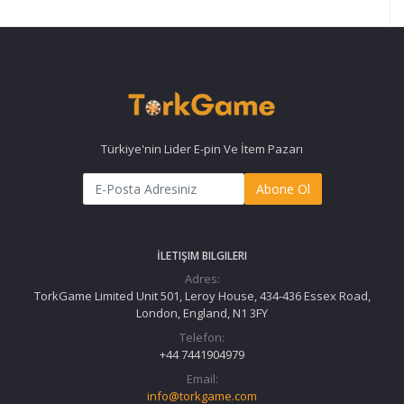
Türkiye'nin Lider E-pin Ve İtem Pazarı
Abone Ol
İLETIŞIM BILGILERI
Adres:
TorkGame Limited Unit 501, Leroy House, 434-436 Essex Road,
London, England, N1 3FY
Telefon:
+44 7441904979
Email:
info@torkgame.com